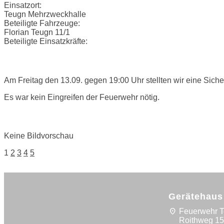
Einsatzort:
Teugn Mehrzweckhalle
Beteiligte Fahrzeuge:
Florian Teugn 11/1
Beteiligte Einsatzkräfte:
Einsatzbericht:
Am Freitag den 13.09. gegen 19:00 Uhr stellten wir eine Siche
Es war kein Eingreifen der Feuerwehr nötig.
Bilder:
Keine Bildvorschau
Posts
1
2
3
4
5
navigation
Gerätehaus
location_on
Feuerwehr 
Roithweg 1