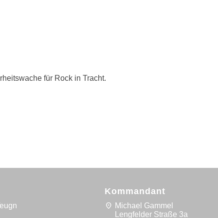
rheitswache für Rock in Tracht.
Kommandant
location_on
Teugn
Michael Gammel
5
Lengfelder Straße 3a