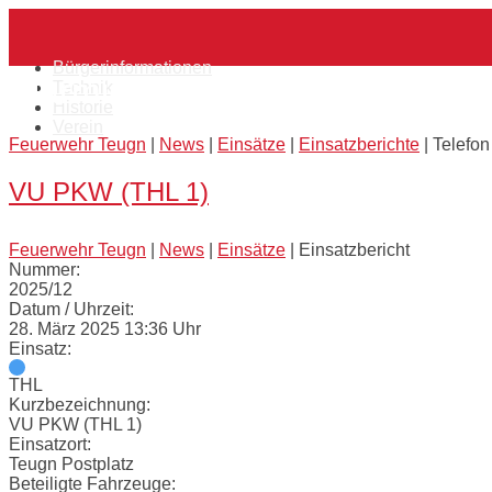
Skip
Home
to
content
Bürgerinformationen
Alarmierungsart:
Telefon
Technik
Historie
Verein
Feuerwehr Teugn
|
News
|
Einsätze
|
Einsatzberichte
|
Telefon
VU PKW (THL 1)
Feuerwehr Teugn
|
News
|
Einsätze
|
Einsatzbericht
Nummer:
2025/12
Datum / Uhrzeit:
28. März 2025 13:36 Uhr
Einsatz:
THL
Kurzbezeichnung:
VU PKW (THL 1)
Einsatzort:
Teugn Postplatz
Beteiligte Fahrzeuge: