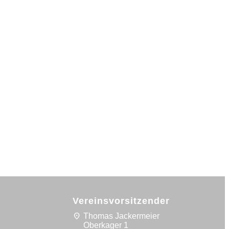
Vereinsvorsitzender
location_on
Thomas Jackermeier
Oberkager 1