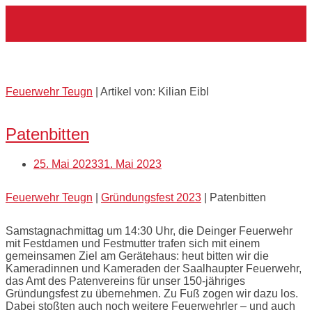
Skip
Home
to
content
Autor:
Kilian Eibl
Feuerwehr Teugn
|
Artikel von: Kilian Eibl
Open
post
Patenbitten
25. Mai 2023
31. Mai 2023
Feuerwehr Teugn
|
Gründungsfest 2023
|
Patenbitten
Samstagnachmittag um 14:30 Uhr, die Deinger Feuerwehr
mit Festdamen und Festmutter trafen sich mit einem
gemeinsamen Ziel am Gerätehaus: heut bitten wir die
Kameradinnen und Kameraden der Saalhaupter Feuerwehr,
das Amt des Patenvereins für unser 150-jähriges
Gründungsfest zu übernehmen. Zu Fuß zogen wir dazu los.
Dabei stoßten auch noch weitere Feuerwehrler – und auch