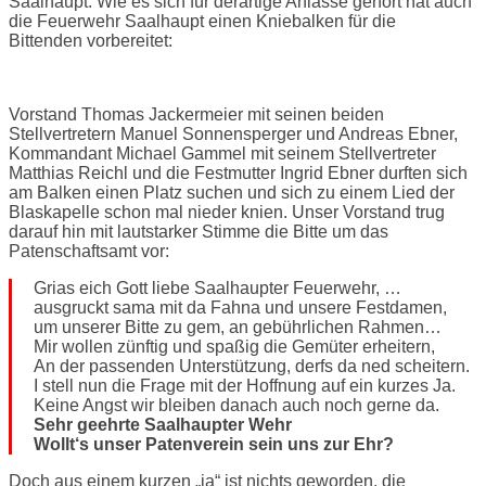
Saalhaupt. Wie es sich für derartige Anlässe gehört hat auch
die Feuerwehr Saalhaupt einen Kniebalken für die
Bittenden vorbereitet:
Vorstand Thomas Jackermeier mit seinen beiden
Stellvertretern Manuel Sonnensperger und Andreas Ebner,
Kommandant Michael Gammel mit seinem Stellvertreter
Matthias Reichl und die Festmutter Ingrid Ebner durften sich
am Balken einen Platz suchen und sich zu einem Lied der
Blaskapelle schon mal nieder knien. Unser Vorstand trug
darauf hin mit lautstarker Stimme die Bitte um das
Patenschaftsamt vor:
Grias eich Gott liebe Saalhaupter Feuerwehr, …
ausgruckt sama mit da Fahna und unsere Festdamen,
um unserer Bitte zu gem, an gebührlichen Rahmen…
Mir wollen zünftig und spaßig die Gemüter erheitern,
An der passenden Unterstützung, derfs da ned scheitern.
I stell nun die Frage mit der Hoffnung auf ein kurzes Ja.
Keine Angst wir bleiben danach auch noch gerne da.
Sehr geehrte Saalhaupter Wehr
Wollt‘s unser Patenverein sein uns zur Ehr?
Doch aus einem kurzen „ja“ ist nichts geworden, die