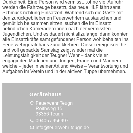
Dunkelheit. Eine Person wird vermisst…ohne viel Aufruhr
werden die Fahrzeuge besetzt, das neue HLF fährt samt
Schmuck richtung Einsatzort. Während sich die Gäste mit
den zurückgebliebenen Feuerwehrlern austauschen und
gemütlich beisammen sitzen, suchen die im Einsatz
befindlichen Kameraden:innen nach der vermissten
Jugendlichen. Und es dauert nicht allzulange, dann konnten
alle Einsatzkräfte samt gefundener Person wohlbehalten ins
Feuerwehrgerätehaus zurückkehren. Dieser ereignisreiche
und voll gepackte Samstag zeigt wieder mal die
Leistungsfähigkeit der Teugner Wehr – dank vieler
engagierten Mädchen und Jungen, Frauen und Männern,
welche – jeder in seiner Art und Weise – Verantwortung und
Aufgaben im Verein und in der aktiven Tuppe übernehmen.
Gerätehaus
location_on
Feuerwehr Teugn
Roithweg 15
93356 Teugn
call
09405 / 956997
mail
info@feuerwehr-teugn.de