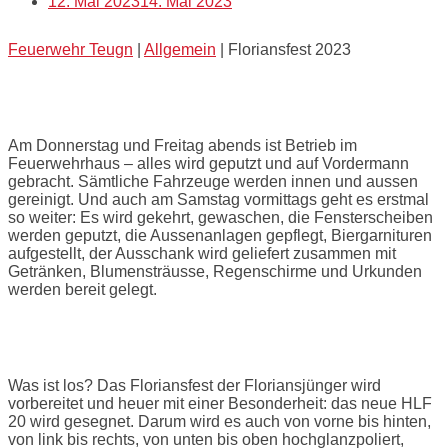
12. Mai 2023
14. Mai 2023
Feuerwehr Teugn
|
Allgemein
|
Floriansfest 2023
Vorbereitungen
Am Donnerstag und Freitag abends ist Betrieb im
Feuerwehrhaus – alles wird geputzt und auf Vordermann
gebracht. Sämtliche Fahrzeuge werden innen und aussen
gereinigt. Und auch am Samstag vormittags geht es erstmal
so weiter: Es wird gekehrt, gewaschen, die Fensterscheiben
werden geputzt, die Aussenanlagen gepflegt, Biergarnituren
aufgestellt, der Ausschank wird geliefert zusammen mit
Getränken, Blumensträusse, Regenschirme und Urkunden
werden bereit gelegt.
Was ist los? Das Floriansfest der Floriansjünger wird
vorbereitet und heuer mit einer Besonderheit: das neue HLF
20 wird gesegnet. Darum wird es auch von vorne bis hinten,
von link bis rechts, von unten bis oben hochglanzpoliert,