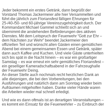
Jeder bekommt ein erstes Getränk, dann begrüßt der
Vorstand Thomas Jackermeier alle hier Versammelten und
führt die jährlich zum Floriansfest fälligen Ehrungen für
25-/40-/50- und 60-jährige Vereinszugehörigkeit durch. Der
Kommandant Michael Gammel schließt sich an und
übernimmt die anstehenden Beförderungen des aktiven
Dienstes. Mit dem Leitspruch der Feuerwehr “Gott zur Ehr –
dem Nächsten zur Wehr” beendet Jackermeier den
offiziellen Teil und wünscht allen Gästen einen gemütlichen
Abend bei einem gemeinsamen Essen und Getränk, später
dann auch Kaffee und Kuchen. Und viele Gäste unterhielten
sich bis spät in die Nacht hinein – es war ein großartiger
Samstag – es war erneut ein sehr gemütliches Floriansfest –
ein geselliger Kameradschaftsabend in der Fahrzeughalle
der Feuerwehr Deing.
An dieser Stelle auch nochmals recht herzlichen Dank an
alle diejenigen, die bei den Vorbereitungen, bei den
Ausführungen und natürlich dann am Sonntag wieder beim
Aufräumen mitgeholfen haben. Danke vieler Hände waren
die Arbeiten wieder mal schnell erledigt.
Und wie es dann oftmals ist an derartigen Veranstaltungen –
es kommt ein Einsatz für die Feuerwehrler – zu Einbruch der