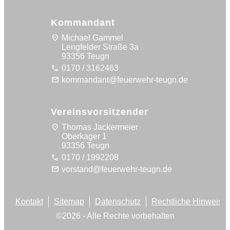
Kommandant
location_on
Michael Gammel
Lengfelder Straße 3a
93356 Teugn
call
0170 / 3162463
mail
kommandant@feuerwehr-teugn.de
Vereinsvorsitzender
location_on
Thomas Jackermeier
Oberkager 1
93356 Teugn
call
0170 / 1992208
mail
vorstand@feuerwehr-teugn.de
Kontakt
Sitemap
Datenschutz
Rechtliche Hinweise
©
2026
- Alle Rechte vorbehalten