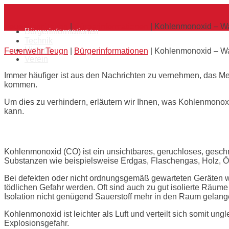
Skip
Home
to
content
Feuerwehr Teugn
|
Bürgerinformationen
|
Kohlenmonoxid – W
Bürgerinformationen
Technik
Historie
Feuerwehr Teugn
|
Bürgerinformationen
|
Kohlenmonoxid – W
Verein
Immer häufiger ist aus den Nachrichten zu vernehmen, das 
kommen.
Um dies zu verhindern, erläutern wir Ihnen, was Kohlenmonox
kann.
Was ist Kohlenmonoxid und wie entsteht es?
Kohlenmonoxid (CO) ist ein unsichtbares, geruchloses, gesch
Substanzen wie beispielsweise Erdgas, Flaschengas, Holz, Ö
Bei defekten oder nicht ordnungsgemäß gewarteten Geräten 
tödlichen Gefahr werden. Oft sind auch zu gut isolierte Räum
Isolation nicht genügend Sauerstoff mehr in den Raum gelang
Kohlenmonoxid ist leichter als Luft und verteilt sich somit 
Explosionsgefahr.