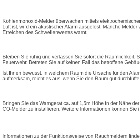
Wie funktioniert ein CO-Melder?
Kohlenmonoxid-Melder überwachen mittels elektrochemischen 
Luft ist, wird ein akustischer Alarm ausgelöst. Manche Melder 
Erreichen des Schwellenwertes warnt.
Doch was ist bei einem solchen Alarm zu unterne
Bleiben Sie ruhig und verlassen Sie sofort die Räumlichkeit. 
Feuerwehr. Betreten Sie auf keinen Fall das betroffene Gebäu
Ist Ihnen bewusst, in welchem Raum die Ursache für den Alarm
aufmerksam, reicht es aus, wenn Sie den Raum gut durchlüften
Wo wird der CO-Melder angebracht?
Bringen Sie das Warngerät ca. auf 1,5m Höhe in der Nähe der
CO-Melder zu installieren. Weitere Informationen können Si
WIC
Informationen zu der Funktionsweise von Rauchmeldern finde