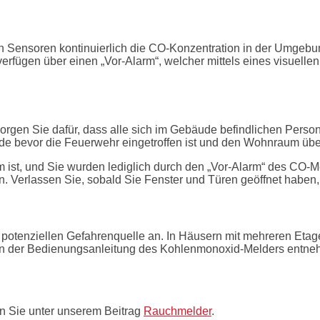
Sensoren kontinuierlich die CO-Konzentration in der Umgebung
verfügen über einen „Vor-Alarm“, welcher mittels eines visuelle
hmen?
Sorgen Sie dafür, dass alle sich im Gebäude befindlichen Perso
de bevor die Feuerwehr eingetroffen ist und den Wohnraum über
 ist, und Sie wurden lediglich durch den „Vor-Alarm“ des CO-M
. Verlassen Sie, sobald Sie Fenster und Türen geöffnet haben,
 potenziellen Gefahrenquelle an. In Häusern mit mehreren Eta
e in der Bedienungsanleitung des Kohlenmonoxid-Melders entn
HTIG! - Ein CO-Melder ersetzt keinesfalls einen Rauchmeld
n Sie unter unserem Beitrag
Rauchmelder
.