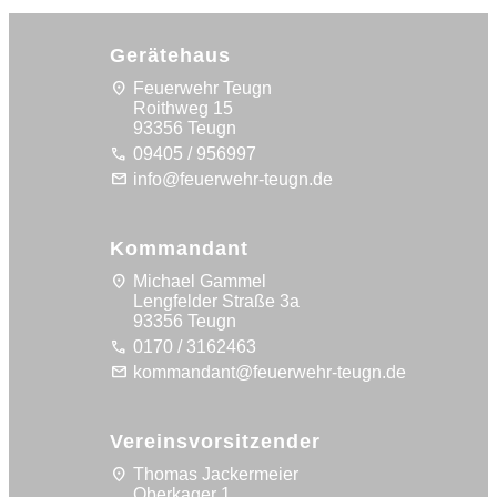
Gerätehaus
location_on
Feuerwehr Teugn
Roithweg 15
93356 Teugn
call
09405 / 956997
mail
info@feuerwehr-teugn.de
Kommandant
location_on
Michael Gammel
Lengfelder Straße 3a
93356 Teugn
call
0170 / 3162463
mail
kommandant@feuerwehr-teugn.de
Vereinsvorsitzender
location_on
Thomas Jackermeier
Oberkager 1