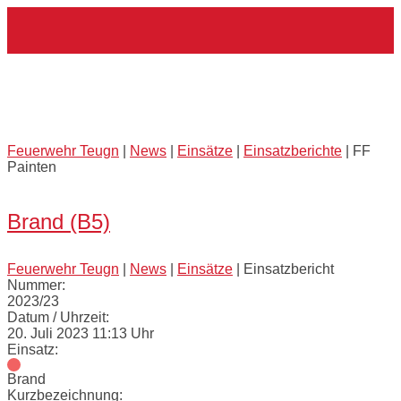
Skip
Home
to
content
Externes Einsatzmittel:
FF
Painten
Feuerwehr Teugn
|
News
|
Einsätze
|
Einsatzberichte
|
FF
Painten
Open
post
Brand (B5)
Feuerwehr Teugn
|
News
|
Einsätze
|
Einsatzbericht
Nummer:
2023/23
Datum / Uhrzeit:
20. Juli 2023 11:13 Uhr
Einsatz:
Brand
Kurzbezeichnung: