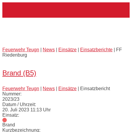
Skip
Home
to
content
Externes Einsatzmittel:
FF
Riedenburg
Feuerwehr Teugn
|
News
|
Einsätze
|
Einsatzberichte
|
FF
Riedenburg
Open
post
Brand (B5)
Feuerwehr Teugn
|
News
|
Einsätze
|
Einsatzbericht
Nummer:
2023/23
Datum / Uhrzeit:
20. Juli 2023 11:13 Uhr
Einsatz:
Brand
Kurzbezeichnung: