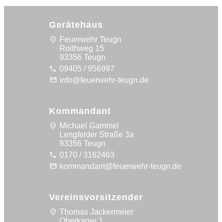
Gerätehaus
location_on
Feuerwehr Teugn
Roithweg 15
93356 Teugn
call
09405 / 956997
mail
info@feuerwehr-teugn.de
Kommandant
location_on
Michael Gammel
Lengfelder Straße 3a
93356 Teugn
call
0170 / 3162463
mail
kommandant@feuerwehr-teugn.de
Vereinsvorsitzender
location_on
Thomas Jackermeier
Oberkager 1