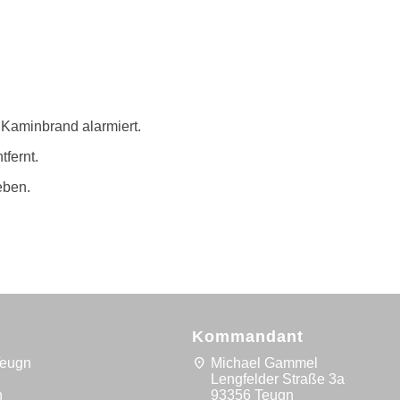
Kaminbrand alarmiert.
fernt.
eben.
Kommandant
location_on
Teugn
Michael Gammel
5
Lengfelder Straße 3a
n
93356 Teugn