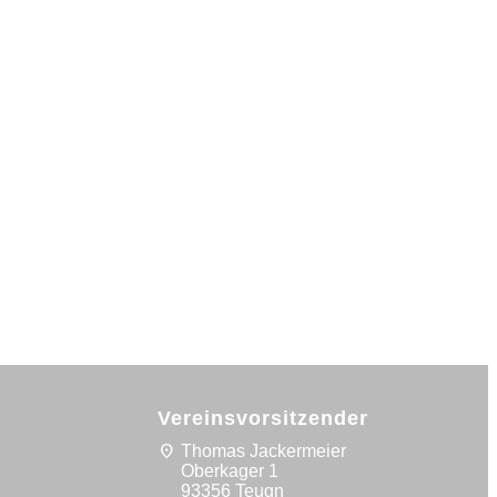
Vereinsvorsitzender
location_on
Thomas Jackermeier
Oberkager 1
93356 Teugn