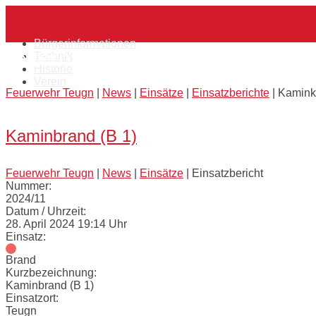
Skip
Home
to
content
Bürgerinformationen
Externes Einsatzmittel:
Kamink
Technik
Historie
Verein
Feuerwehr Teugn
|
News
|
Einsätze
|
Einsatzberichte
|
Kamink
Open
post
Kaminbrand (B 1)
Feuerwehr Teugn
|
News
|
Einsätze
|
Einsatzbericht
Nummer:
2024/11
Datum / Uhrzeit:
28. April 2024 19:14 Uhr
Einsatz:
Brand
Kurzbezeichnung:
Kaminbrand (B 1)
Einsatzort:
Teugn