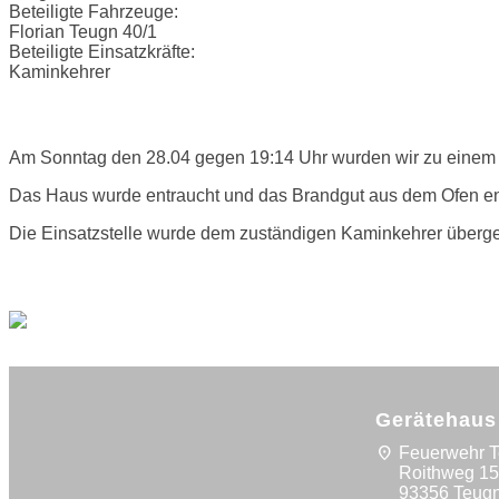
Beteiligte Fahrzeuge:
Florian Teugn 40/1
Beteiligte Einsatzkräfte:
Kaminkehrer
Einsatzbericht:
Am Sonntag den 28.04 gegen 19:14 Uhr wurden wir zu einem 
Das Haus wurde entraucht und das Brandgut aus dem Ofen ent
Die Einsatzstelle wurde dem zuständigen Kaminkehrer überg
Bilder:
Gerätehaus
location_on
Feuerwehr 
Roithweg 1
93356 Teug