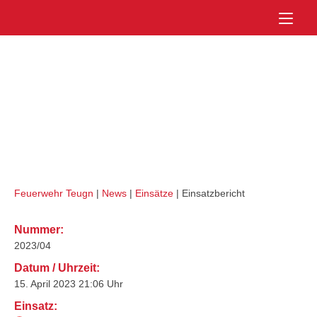
Skip
Home
to
Externes Einsatzmittel:
Kater
content
Kelheim 12/1
B4
Feuerwehr Teugn
|
News
|
Einsätze
|
Einsatzbericht
Nummer:
2023/04
Datum / Uhrzeit:
15. April 2023 21:06 Uhr
Einsatz: