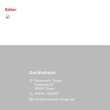
Bilder:
Gerätehaus
location_on
Feuerwehr Teugn
Roithweg 15
93356 Teugn
call
09405 / 956997
mail
info@feuerwehr-teugn.de