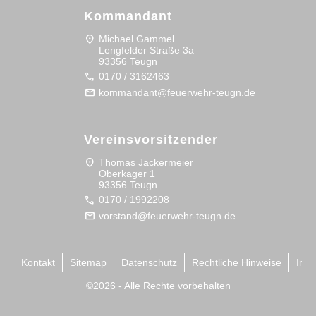
Kommandant
location_on
Michael Gammel
Lengfelder Straße 3a
93356 Teugn
call
0170 / 3162463
mail
kommandant@feuerwehr-teugn.de
Vereinsvorsitzender
location_on
Thomas Jackermeier
Oberkager 1
93356 Teugn
call
0170 / 1992208
mail
vorstand@feuerwehr-teugn.de
Kontakt
Sitemap
Datenschutz
Rechtliche Hinweise
Imp
©
2026
- Alle Rechte vorbehalten