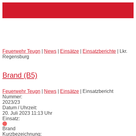
Skip
Home
to
content
Externes Einsatzmittel:
Lkr.
Regensburg
Feuerwehr Teugn
|
News
|
Einsätze
|
Einsatzberichte
|
Lkr.
Regensburg
Open
post
Brand (B5)
Feuerwehr Teugn
|
News
|
Einsätze
|
Einsatzbericht
Nummer:
2023/23
Datum / Uhrzeit:
20. Juli 2023 11:13 Uhr
Einsatz:
Brand
Kurzbezeichnung: