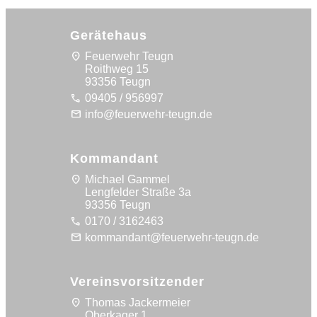
Gerätehaus
location_on
Feuerwehr Teugn
Roithweg 15
93356 Teugn
call
09405 / 956997
mail
info@feuerwehr-teugn.de
Kommandant
location_on
Michael Gammel
Lengfelder Straße 3a
93356 Teugn
call
0170 / 3162463
mail
kommandant@feuerwehr-teugn.de
Vereinsvorsitzender
location_on
Thomas Jackermeier
Oberkager 1