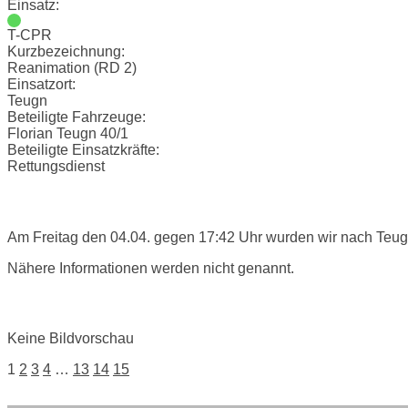
Einsatz:
T-CPR
Kurzbezeichnung:
Reanimation (RD 2)
Einsatzort:
Teugn
Beteiligte Fahrzeuge:
Florian Teugn 40/1
Beteiligte Einsatzkräfte:
Rettungsdienst
Einsatzbericht:
Am Freitag den 04.04. gegen 17:42 Uhr wurden wir nach Teugn
Nähere Informationen werden nicht genannt.
Bilder:
Keine Bildvorschau
Posts
1
2
3
4
…
13
14
15
navigation