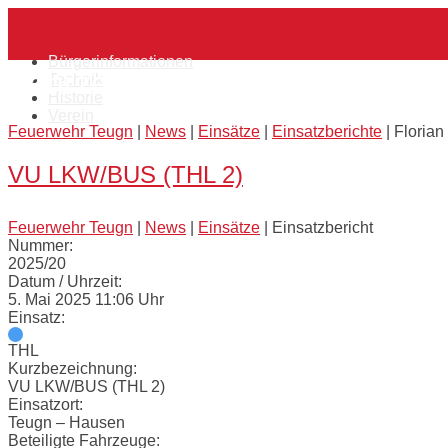
Skip
Home
to
content
Bürgerinformationen
Fahrzeug:
Florian Teugn 40/1
Technik
Historie
Verein
Feuerwehr Teugn
|
News
|
Einsätze
|
Einsatzberichte
|
Florian
VU LKW/BUS (THL 2)
Feuerwehr Teugn
|
News
|
Einsätze
|
Einsatzbericht
Nummer:
2025/20
Datum / Uhrzeit:
5. Mai 2025 11:06 Uhr
Einsatz:
THL
Kurzbezeichnung:
VU LKW/BUS (THL 2)
Einsatzort:
Teugn – Hausen
Beteiligte Fahrzeuge: