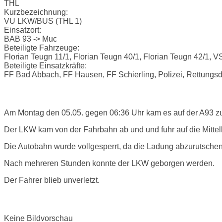
THL
Kurzbezeichnung:
VU LKW/BUS (THL 1)
Einsatzort:
BAB 93 -> Muc
Beteiligte Fahrzeuge:
Florian Teugn 11/1, Florian Teugn 40/1, Florian Teugn 42/1, 
Beteiligte Einsatzkräfte:
FF Bad Abbach, FF Hausen, FF Schierling, Polizei, Rettungsd
Einsatzbericht:
Am Montag den 05.05. gegen 06:36 Uhr kam es auf der A93 z
Der LKW kam von der Fahrbahn ab und und fuhr auf die Mittell
Die Autobahn wurde vollgesperrt, da die Ladung abzurutschen
Nach mehreren Stunden konnte der LKW geborgen werden.
Der Fahrer blieb unverletzt.
Bilder:
Keine Bildvorschau