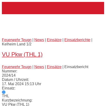
Skip
Home
to
content
Externes Einsatzmittel:
Kelheim Land 1/2
Feuerwehr Teugn
|
News
|
Einsätze
|
Einsatzberichte
|
Kelheim Land 1/2
VU Pkw (THL 1)
Feuerwehr Teugn
|
News
|
Einsätze
|
Einsatzbericht
Nummer:
2024/14
Datum / Uhrzeit:
17. Mai 2024 15:13 Uhr
Einsatz:
THL
Kurzbezeichnung:
VU Pkw (THL 1)