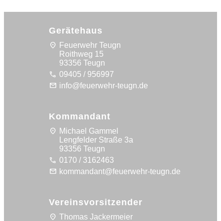
Gerätehaus
location_on
Feuerwehr Teugn
Roithweg 15
93356 Teugn
call
09405 / 956997
mail
info@feuerwehr-teugn.de
Kommandant
location_on
Michael Gammel
Lengfelder Straße 3a
93356 Teugn
call
0170 / 3162463
mail
kommandant@feuerwehr-teugn.de
Vereinsvorsitzender
location_on
Thomas Jackermeier