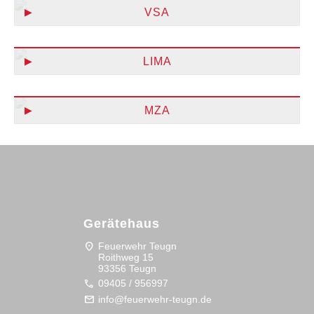
VSA
LIMA
MZA
Gerätehaus
location_on
Feuerwehr Teugn
Roithweg 15
93356 Teugn
call
09405 / 956997
mail
info@feuerwehr-teugn.de