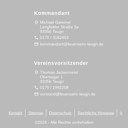
Kommandant
location_on
Michael Gammel
Lengfelder Straße 3a
93356 Teugn
call
0170 / 3162463
mail
kommandant@feuerwehr-teugn.de
Vereinsvorsitzender
location_on
Thomas Jackermeier
Oberkager 1
93356 Teugn
call
0170 / 1992208
mail
vorstand@feuerwehr-teugn.de
Kontakt
Sitemap
Datenschutz
Rechtliche Hinweise
Imp
©
2026
- Alle Rechte vorbehalten