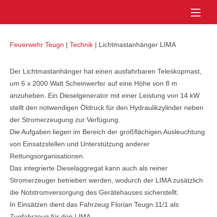
Skip
Home
to
content
Feuerwehr Teugn
|
Technik
|
Lichtmastanhänger LIMA
Der Lichtmastanhänger hat einen ausfahrbaren Teleskopmast,
um 6 x 2000 Watt Scheinwerfer auf eine Höhe von 8 m
anzuheben. Ein Dieselgenerator mit einer Leistung von 14 kW
stellt den notwendigen Öldruck für den Hydraulikzylinder neben
der Stromerzeugung zur Verfügung.
Die Aufgaben liegen im Bereich der großflächigen Ausleuchtung
von Einsatzstellen und Unterstützung anderer
Rettungsorganisationen.
Das integrierte Dieselaggregat kann auch als reiner
Stromerzeuger betrieben werden, wodurch der LIMA zusätzlich
die Notstromversorgung des Gerätehauses sicherstellt.
In Einsätzen dient das Fahrzeug Florian Teugn 11/1 als
Zugfahrzeug für den LIMA.