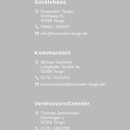
Gerätehaus
location_on
Feuerwehr Teugn
Roithweg 15
93356 Teugn
call
09405 / 956997
mail
info@feuerwehr-teugn.de
Kommandant
location_on
Michael Gammel
Lengfelder Straße 3a
93356 Teugn
call
0170 / 3162463
mail
kommandant@feuerwehr-teugn.de
Vereinsvorsitzender
location_on
Thomas Jackermeier
Oberkager 1
93356 Teugn
call
0170 / 1992208