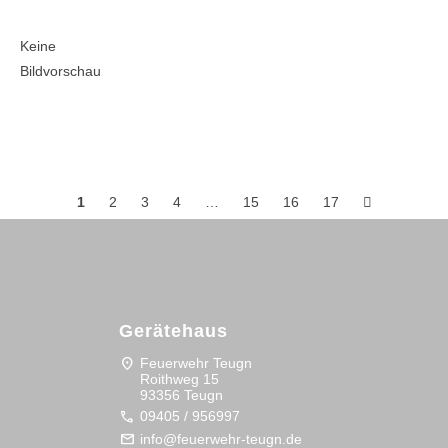
Keine
Bildvorschau
Posts
1
2
3
4
…
15
16
17
navigation
Gerätehaus
location_on
Feuerwehr Teugn
Roithweg 15
93356 Teugn
call
09405 / 956997
mail
info@feuerwehr-teugn.de