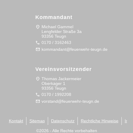
Kommandant
location_on
Michael Gammel
Lengfelder Straße 3a
93356 Teugn
call
0170 / 3162463
mail
kommandant@feuerwehr-teugn.de
Vereinsvorsitzender
location_on
Thomas Jackermeier
Oberkager 1
93356 Teugn
call
0170 / 1992208
mail
vorstand@feuerwehr-teugn.de
Kontakt
Sitemap
Datenschutz
Rechtliche Hinweise
Imp
©
2026
- Alle Rechte vorbehalten