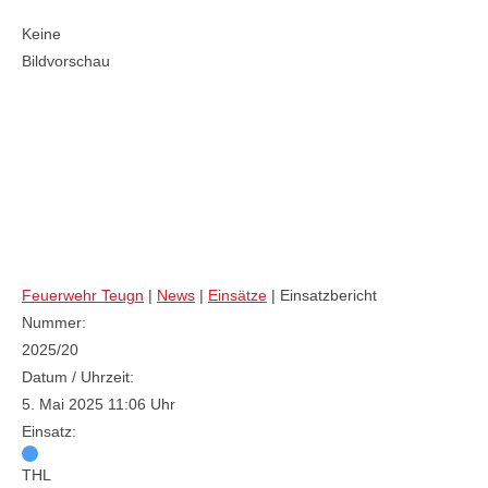
Keine
Bildvorschau
VU LKW/BUS (THL 2)
Feuerwehr Teugn
|
News
|
Einsätze
|
Einsatzbericht
Nummer:
2025/20
Datum / Uhrzeit:
5. Mai 2025 11:06 Uhr
Einsatz:
THL