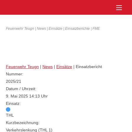
Skip
Home
to
Alarmierungsart:
FME
content
Feuerwehr Teugn
|
News
|
Einsätze
|
Einsatzberichte
|
FME
Verkehrslenkung (THL 1)
Feuerwehr Teugn
|
News
|
Einsätze
|
Einsatzbericht
Nummer:
2025/21
Datum / Uhrzeit:
9. Mai 2025 14:13 Uhr
Einsatz:
THL
Kurzbezeichnung:
Verkehrslenkung (THL 1)