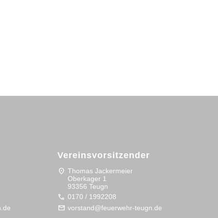
Vereinsvorsitzender
location_on
Thomas Jackermeier
Oberkager 1
93356 Teugn
call
0170 / 1992208
mail
.de
vorstand@feuerwehr-teugn.de