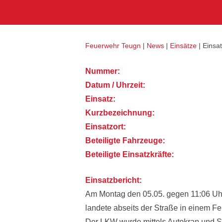
Skip
Home
to
content
Feuerwehr Teugn
|
News
|
Einsätze
|
Einsat
Nummer:
Datum / Uhrzeit:
Einsatz:
Kurzbezeichnung:
Einsatzort:
Beteiligte Fahrzeuge:
Beteiligte Einsatzkräfte:
Einsatzbericht:
Am Montag den 05.05. gegen 11:06 Uh
landete abseits der Straße in einem Fe
Der LKW wurde mittels Autokran und Se