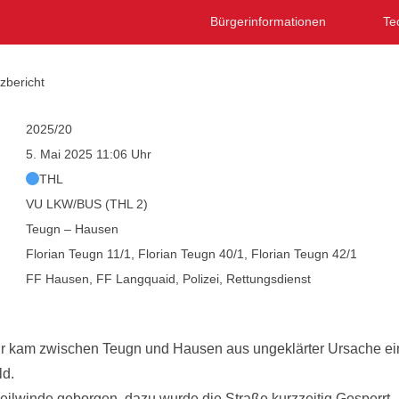
Bürgerinformationen
Te
zbericht
2025/20
5. Mai 2025 11:06 Uhr
THL
VU LKW/BUS (THL 2)
Teugn – Hausen
Florian Teugn 11/1, Florian Teugn 40/1, Florian Teugn 42/1
FF Hausen, FF Langquaid, Polizei, Rettungsdienst
r kam zwischen Teugn und Hausen aus ungeklärter Ursache e
ld.
ilwinde geborgen, dazu wurde die Straße kurzzeitig Gesperrt.