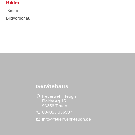
Bilder:
Keine
Bildvorschau
Gerätehaus
location_on
Feuerwehr Teugn
Roithweg 15
93356 Teugn
call
09405 / 956997
mail
info@feuerwehr-teugn.de