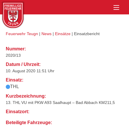
Skip
Home
to
content
Feuerwehr Teugn
|
News
|
Einsätze
|
Einsatzbericht
Nummer:
2020/13
Datum / Uhrzeit:
10. August 2020 11:51 Uhr
Einsatz:
THL
Kurzbezeichnung:
13. THL VU mit PKW A93 Saalhaupt – Bad Abbach KM211,5
Einsatzort:
Beteiligte Fahrzeuge: