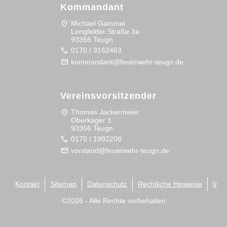
Kommandant
location_on
Michael Gammel
Lengfelder Straße 3a
93356 Teugn
call
0170 / 3162463
mail
kommandant@feuerwehr-teugn.de
Vereinsvorsitzender
location_on
Thomas Jackermeier
Oberkager 1
93356 Teugn
call
0170 / 1992208
mail
vorstand@feuerwehr-teugn.de
Kontakt
Sitemap
Datenschutz
Rechtliche Hinweise
Imp
©
2026
- Alle Rechte vorbehalten