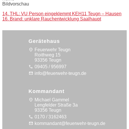
Bildvorschau
Post
14. THL: VU Person eingeklemmt KEH11 Teugn – Hausen
16. Brand: unklare Rauchentwicklung Saalhaupt
navigation
Gerätehaus
location_on
Feuerwehr Teugn
Roithweg 15
93356 Teugn
call
09405 / 956997
mail
info@feuerwehr-teugn.de
Kommandant
location_on
Michael Gammel
Lengfelder Straße 3a
93356 Teugn
call
0170 / 3162463
mail
kommandant@feuerwehr-teugn.de