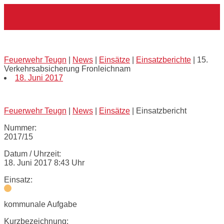
Skip
Home
to
content
15. Verkehrsabsicherung Fronleichnam
Feuerwehr Teugn
|
News
|
Einsätze
|
Einsatzberichte
|
15.
Verkehrsabsicherung Fronleichnam
18. Juni 2017
Feuerwehr Teugn
|
News
|
Einsätze
|
Einsatzbericht
Nummer:
2017/15
Datum / Uhrzeit:
18. Juni 2017 8:43 Uhr
Einsatz:
kommunale Aufgabe
Kurzbezeichnung: