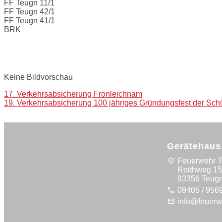
FF Teugn 11/1
FF Teugn 42/1
FF Teugn 41/1
BRK
Bilder:
Keine Bildvorschau
Post
17. Verkehrsabsicherung Fronleichnam
19. Verkehrsabsicherung 100 jähriges Gründungsfest der Sch
navigation
Gerätehaus
location_on
Feuerwehr 
Roithweg 1
93356 Teug
call
09405 / 956
mail
info@feuerw