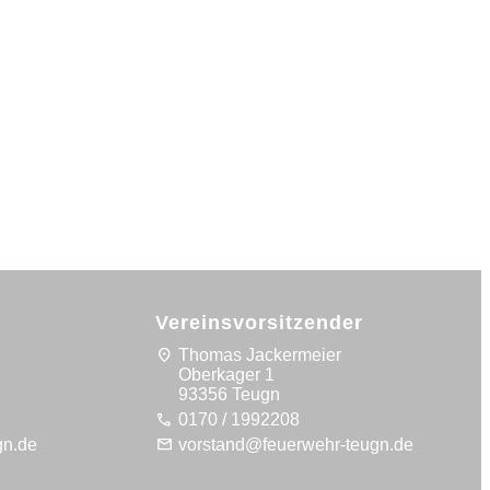
Vereinsvorsitzender
location_on
Thomas Jackermeier
Oberkager 1
93356 Teugn
call
0170 / 1992208
mail
gn.de
vorstand@feuerwehr-teugn.de