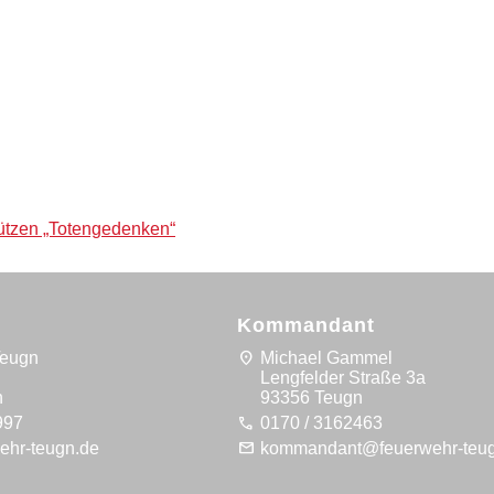
ützen „Totengedenken“
Kommandant
location_on
Teugn
Michael Gammel
5
Lengfelder Straße 3a
n
93356 Teugn
call
997
0170 / 3162463
mail
ehr-teugn.de
kommandant@feuerwehr-teu