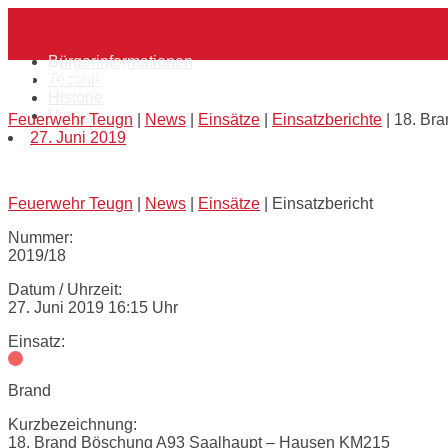
Skip
Home
to
content
Bürgerinformationen
18. Brand Böschung A93 Saalhaupt – H
Technik
Historie
Verein
Feuerwehr Teugn
|
News
|
Einsätze
|
Einsatzberichte
|
18. Br
27. Juni 2019
Feuerwehr Teugn
|
News
|
Einsätze
|
Einsatzbericht
Nummer:
2019/18
Datum / Uhrzeit:
27. Juni 2019 16:15 Uhr
Einsatz:
Brand
Kurzbezeichnung:
18. Brand Böschung A93 Saalhaupt – Hausen KM215