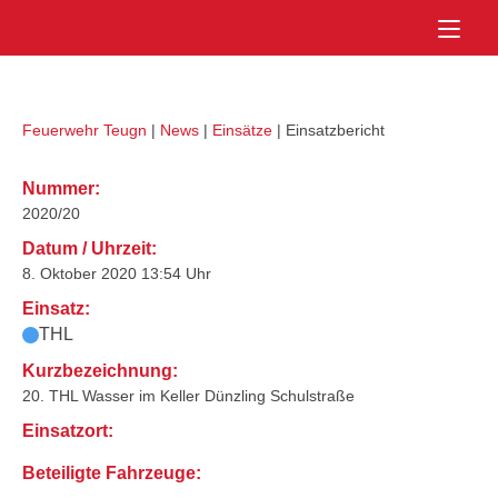
Skip
Home
to
content
Feuerwehr Teugn
|
News
|
Einsätze
|
Einsatzbericht
Nummer:
2020/20
Datum / Uhrzeit:
8. Oktober 2020 13:54 Uhr
Einsatz:
THL
Kurzbezeichnung:
20. THL Wasser im Keller Dünzling Schulstraße
Einsatzort:
Beteiligte Fahrzeuge: