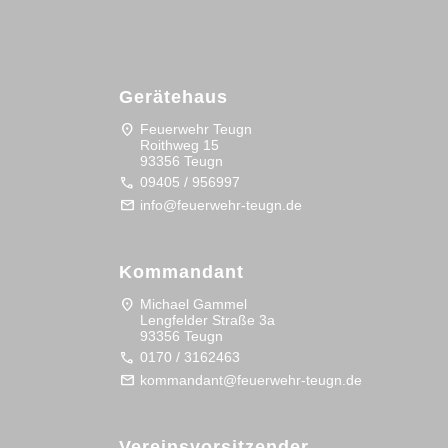
Gerätehaus
location_on
Feuerwehr Teugn
Roithweg 15
93356 Teugn
call
09405 / 956997
mail
info@feuerwehr-teugn.de
Kommandant
location_on
Michael Gammel
Lengfelder Straße 3a
93356 Teugn
call
0170 / 3162463
mail
kommandant@feuerwehr-teugn.de
Vereinsvorsitzender