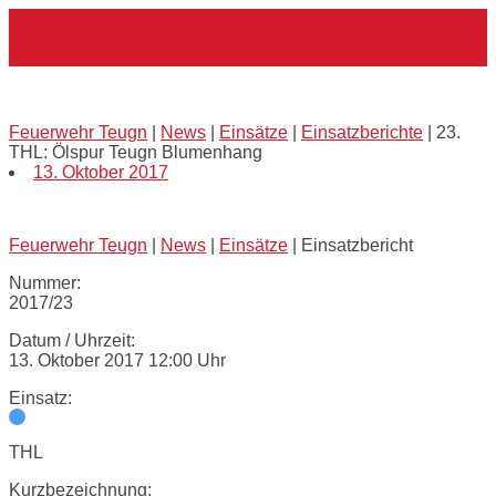
Skip
Home
to
content
23. THL: Ölspur Teugn Blumenhang
Feuerwehr Teugn
|
News
|
Einsätze
|
Einsatzberichte
|
23.
THL: Ölspur Teugn Blumenhang
13. Oktober 2017
Feuerwehr Teugn
|
News
|
Einsätze
|
Einsatzbericht
Nummer:
2017/23
Datum / Uhrzeit:
13. Oktober 2017 12:00 Uhr
Einsatz:
THL
Kurzbezeichnung: