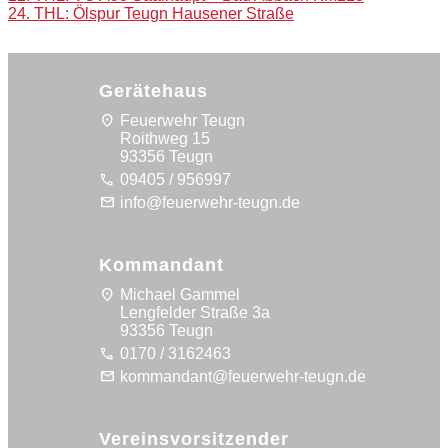
24. THL: Ölspur Teugn Hausener Straße
navigation
Gerätehaus
location_on
Feuerwehr Teugn
Roithweg 15
93356 Teugn
call
09405 / 956997
mail
info@feuerwehr-teugn.de
Kommandant
location_on
Michael Gammel
Lengfelder Straße 3a
93356 Teugn
call
0170 / 3162463
mail
kommandant@feuerwehr-teugn.de
Vereinsvorsitzender