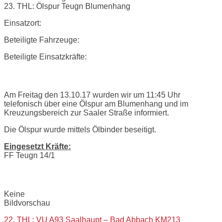
23. THL: Ölspur Teugn Blumenhang
Einsatzort:
Beteiligte Fahrzeuge:
Beteiligte Einsatzkräfte:
Einsatzbericht:
Am Freitag den 13.10.17 wurden wir um 11:45 Uhr
telefonisch über eine Ölspur am Blumenhang und im
Kreuzungsbereich zur Saaler Straße informiert.
Die Ölspur wurde mittels Ölbinder beseitigt.
Eingesetzt Kräfte:
FF Teugn 14/1
Bilder:
Keine
Bildvorschau
Post
22. THL: VU A93 Saalhaupt – Bad Abbach KM213