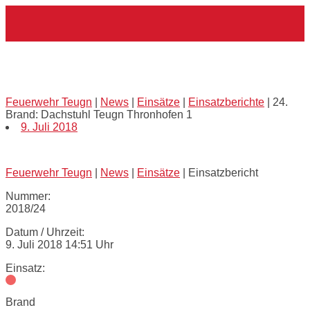
Skip
Home
to
content
24. Brand: Dachstuhl Teugn Thronhofen
1
Feuerwehr Teugn
|
News
|
Einsätze
|
Einsatzberichte
|
24.
Brand: Dachstuhl Teugn Thronhofen 1
9. Juli 2018
Feuerwehr Teugn
|
News
|
Einsätze
|
Einsatzbericht
Nummer:
2018/24
Datum / Uhrzeit:
9. Juli 2018 14:51 Uhr
Einsatz:
Brand