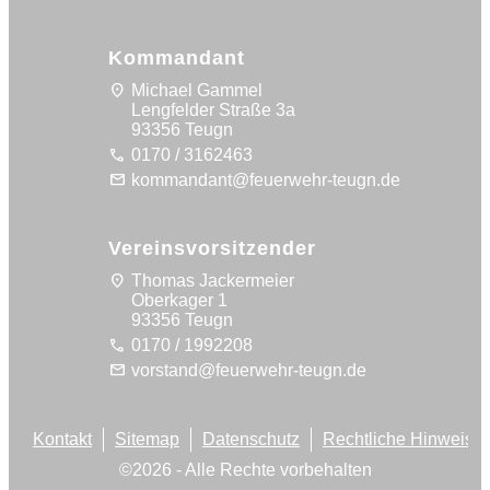
Kommandant
location_on
Michael Gammel
Lengfelder Straße 3a
93356 Teugn
call
0170 / 3162463
mail
kommandant@feuerwehr-teugn.de
Vereinsvorsitzender
location_on
Thomas Jackermeier
Oberkager 1
93356 Teugn
call
0170 / 1992208
mail
vorstand@feuerwehr-teugn.de
Kontakt
Sitemap
Datenschutz
Rechtliche Hinweise
©
2026
- Alle Rechte vorbehalten