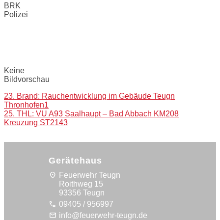
BRK
Polizei
Bilder:
Keine
Bildvorschau
Post
23. Brand: Rauchentwicklung im Gebäude Teugn
Thronhofen1
navigation
25. THL: VU A93 Saalhaupt – Bad Abbach KM208
Kreuzung ST2143
Gerätehaus
location_on
Feuerwehr Teugn
Roithweg 15
93356 Teugn
call
09405 / 956997
mail
info@feuerwehr-teugn.de