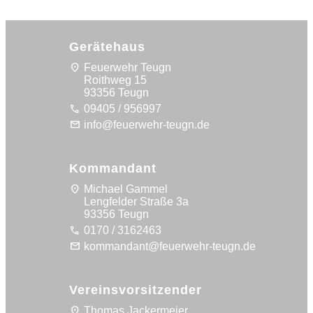
navigation
Gerätehaus
location_on
Feuerwehr Teugn
Roithweg 15
93356 Teugn
call
09405 / 956997
mail
info@feuerwehr-teugn.de
Kommandant
location_on
Michael Gammel
Lengfelder Straße 3a
93356 Teugn
call
0170 / 3162463
mail
kommandant@feuerwehr-teugn.de
Vereinsvorsitzender
location_on
Thomas Jackermeier