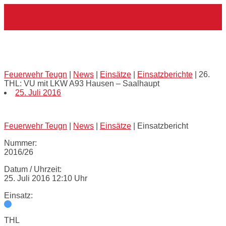
Skip
Home
to
content
26. THL: VU mit LKW A93 Hausen –
Saalhaupt
Feuerwehr Teugn
|
News
|
Einsätze
|
Einsatzberichte
|
26.
THL: VU mit LKW A93 Hausen – Saalhaupt
25. Juli 2016
Feuerwehr Teugn
|
News
|
Einsätze
|
Einsatzbericht
Nummer:
2016/26
Datum / Uhrzeit:
25. Juli 2016 12:10 Uhr
Einsatz:
THL