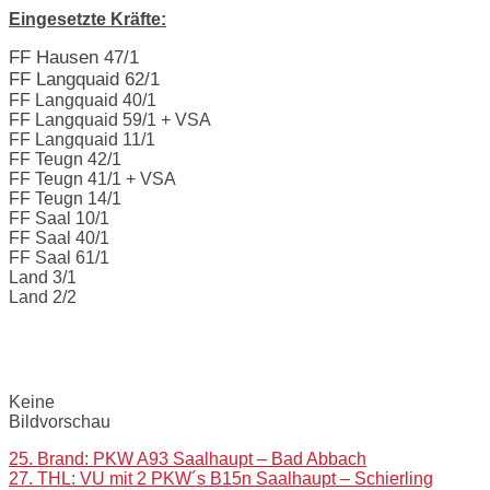
Eingesetzte Kräfte:
FF Hausen 47/1
FF Langquaid 62/1
FF Langquaid 40/1
FF Langquaid 59/1 + VSA
FF Langquaid 11/1
FF Teugn 42/1
FF Teugn 41/1 + VSA
FF Teugn 14/1
FF Saal 10/1
FF Saal 40/1
FF Saal 61/1
Land 3/1
Land 2/2
Bilder:
Keine
Bildvorschau
Post
25. Brand: PKW A93 Saalhaupt – Bad Abbach
27. THL: VU mit 2 PKW´s B15n Saalhaupt – Schierling