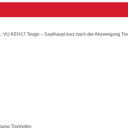
urz nach der Abzweigung Tronhofen
L: VU KEH17 Teugn – Saalhaupt kurz nach der Abzweigung Tr
gung Tronhofen