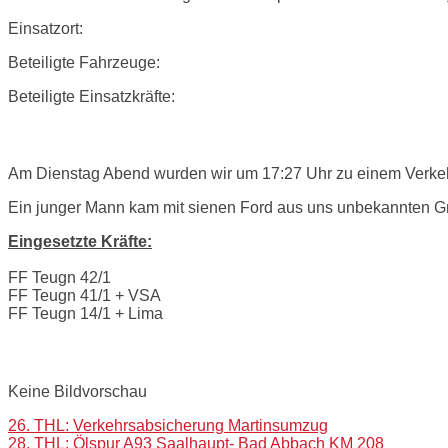
Einsatzort:
Beteiligte Fahrzeuge:
Beteiligte Einsatzkräfte:
Einsatzbericht:
Am Dienstag Abend wurden wir um 17:27 Uhr zu einem Verkehr
Ein junger Mann kam mit sienen Ford aus uns unbekannten Gr
Eingesetzte Kräfte:
FF Teugn 42/1
FF Teugn 41/1 + VSA
FF Teugn 14/1 + Lima
Bilder:
Keine Bildvorschau
Post
26. THL: Verkehrsabsicherung Martinsumzug
28. THL: Ölspur A93 Saalhaupt- Bad Abbach KM 208