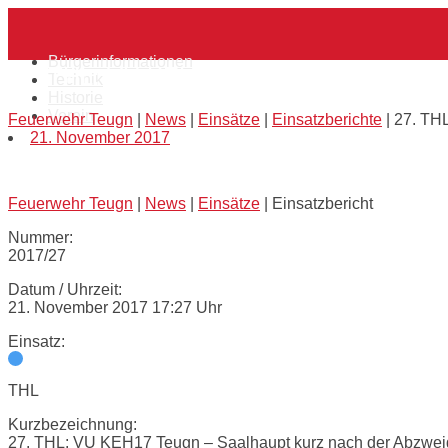
Skip
Home
to
content
Bürgerinformationen
27. THL: VU KEH17 Teugn – Saalhaupt k
Technik
Historie
Verein
Feuerwehr Teugn
|
News
|
Einsätze
|
Einsatzberichte
|
27. TH
21. November 2017
Feuerwehr Teugn
|
News
|
Einsätze
|
Einsatzbericht
Nummer:
2017/27
Datum / Uhrzeit:
21. November 2017 17:27 Uhr
Einsatz:
THL
Kurzbezeichnung:
27. THL: VU KEH17 Teugn – Saalhaupt kurz nach der Abzwei