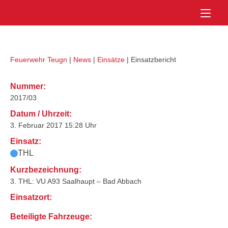
Skip
Home
to
content
Feuerwehr Teugn
|
News
|
Einsätze
|
Einsatzbericht
Nummer:
2017/03
Datum / Uhrzeit:
3. Februar 2017 15:28 Uhr
Einsatz:
THL
Kurzbezeichnung:
3. THL: VU A93 Saalhaupt – Bad Abbach
Einsatzort:
Beteiligte Fahrzeuge: