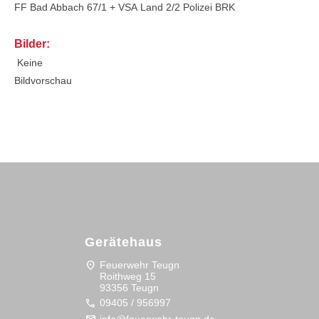
FF Bad Abbach 67/1 + VSA
Land 2/2
Polizei
BRK
Bilder:
Keine
Bildvorschau
Gerätehaus
location_on
Feuerwehr Teugn
Roithweg 15
93356 Teugn
call
09405 / 956997