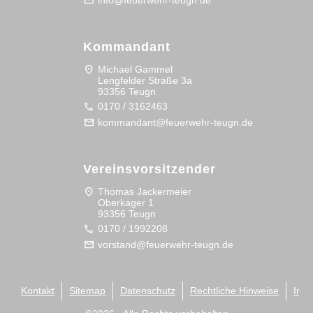
mail
info@feuerwehr-teugn.de
Kommandant
location_on
Michael Gammel
Lengfelder Straße 3a
93356 Teugn
call
0170 / 3162463
mail
kommandant@feuerwehr-teugn.de
Vereinsvorsitzender
location_on
Thomas Jackermeier
Oberkager 1
93356 Teugn
call
0170 / 1992208
mail
vorstand@feuerwehr-teugn.de
Kontakt
Sitemap
Datenschutz
Rechtliche Hinweise
Imp