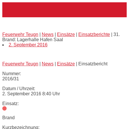
Skip
Home
to
content
31. Brand: Lagerhalle Hafen Saal
Feuerwehr Teugn
|
News
|
Einsätze
|
Einsatzberichte
|
31.
Brand: Lagerhalle Hafen Saal
2. September 2016
Feuerwehr Teugn
|
News
|
Einsätze
|
Einsatzbericht
Nummer:
2016/31
Datum / Uhrzeit:
2. September 2016 8:40 Uhr
Einsatz:
Brand
Kurzbezeichnung: