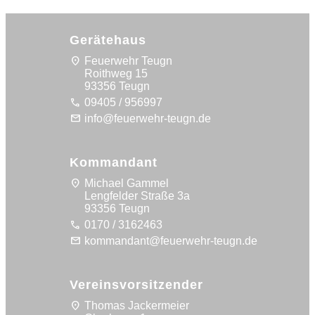
Gerätehaus
location_on
Feuerwehr Teugn
Roithweg 15
93356 Teugn
call
09405 / 956997
mail
info@feuerwehr-teugn.de
Kommandant
location_on
Michael Gammel
Lengfelder Straße 3a
93356 Teugn
call
0170 / 3162463
mail
kommandant@feuerwehr-teugn.de
Vereinsvorsitzender
location_on
Thomas Jackermeier