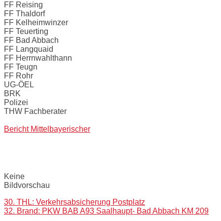
FF Reising
FF Thaldorf
FF Kelheimwinzer
FF Teuerting
FF Bad Abbach
FF Langquaid
FF Herrnwahlthann
FF Teugn
FF Rohr
UG-ÖEL
BRK
Polizei
THW Fachberater
Bericht Mittelbayerischer
Bilder:
Keine
Bildvorschau
Post
30. THL: Verkehrsabsicherung Postplatz
32. Brand: PKW BAB A93 Saalhaupt- Bad Abbach KM 209
navigation