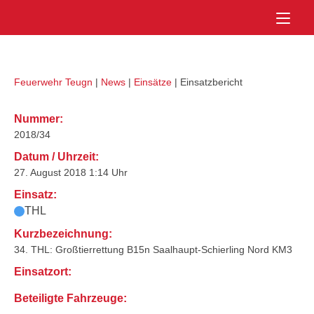
Skip
Home
to
content
Feuerwehr Teugn
|
News
|
Einsätze
|
Einsatzbericht
Nummer:
2018/34
Datum / Uhrzeit:
27. August 2018 1:14 Uhr
Einsatz:
THL
Kurzbezeichnung:
34. THL: Großtierrettung B15n Saalhaupt-Schierling Nord KM3
Einsatzort:
Beteiligte Fahrzeuge: