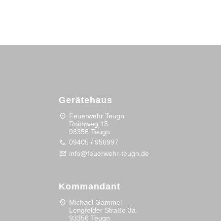
Gerätehaus
location_on
Feuerwehr Teugn
Roithweg 15
93356 Teugn
call
09405 / 956997
mail
info@feuerwehr-teugn.de
Kommandant
location_on
Michael Gammel
Lengfelder Straße 3a
93356 Teugn