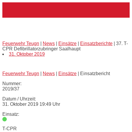
Skip
Home
to
content
37. T-CPR Defibrillatorzubringer
Saalhaupt
Feuerwehr Teugn
|
News
|
Einsätze
|
Einsatzberichte
|
37. T-
CPR Defibrillatorzubringer Saalhaupt
31. Oktober 2019
Feuerwehr Teugn
|
News
|
Einsätze
|
Einsatzbericht
Nummer:
2019/37
Datum / Uhrzeit:
31. Oktober 2019 19:49 Uhr
Einsatz:
T-CPR