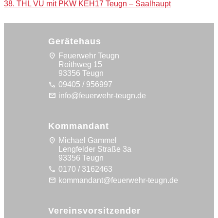
38. THL VU mit PKW KEH17 Teugn – Saalhaupt
navigation
Gerätehaus
location_on
Feuerwehr Teugn
Roithweg 15
93356 Teugn
call
09405 / 956997
mail
info@feuerwehr-teugn.de
Kommandant
location_on
Michael Gammel
Lengfelder Straße 3a
93356 Teugn
call
0170 / 3162463
mail
kommandant@feuerwehr-teugn.de
Vereinsvorsitzender