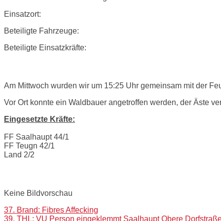
Einsatzort:
Beteiligte Fahrzeuge:
Beteiligte Einsatzkräfte:
Einsatzbericht:
Am Mittwoch wurden wir um 15:25 Uhr gemeinsam mit der Feu
Vor Ort konnte ein Waldbauer angetroffen werden, der Äste ver
Eingesetzte Kräfte:
FF Saalhaupt 44/1
FF Teugn 42/1
Land 2/2
Bilder:
Keine Bildvorschau
Post
37. Brand: Fibres Affecking
39. THL: VU Person eingeklemmt Saalhaupt Obere Dorfstraß