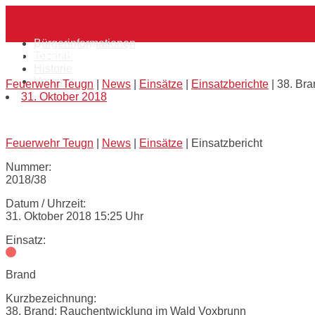
Skip
Home
to
content
Bürgerinformationen
38. Brand: Rauchentwicklung im Wald Vo
Technik
Historie
Verein
Feuerwehr Teugn
|
News
|
Einsätze
|
Einsatzberichte
|
38. Br
31. Oktober 2018
Feuerwehr Teugn
|
News
|
Einsätze
|
Einsatzbericht
Nummer:
2018/38
Datum / Uhrzeit:
31. Oktober 2018 15:25 Uhr
Einsatz:
Brand
Kurzbezeichnung:
38. Brand: Rauchentwicklung im Wald Voxbrunn