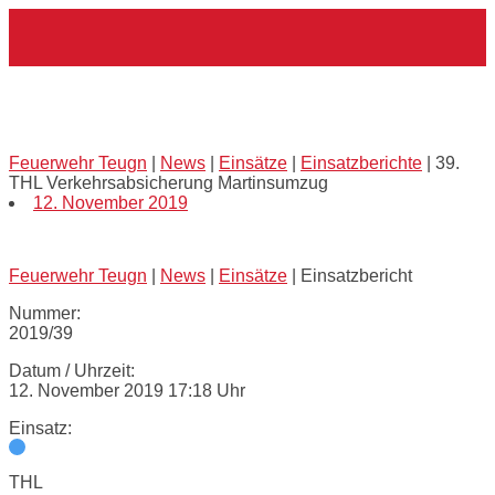
Skip
Home
to
content
39. THL Verkehrsabsicherung
Martinsumzug
Feuerwehr Teugn
|
News
|
Einsätze
|
Einsatzberichte
|
39.
THL Verkehrsabsicherung Martinsumzug
12. November 2019
Feuerwehr Teugn
|
News
|
Einsätze
|
Einsatzbericht
Nummer:
2019/39
Datum / Uhrzeit:
12. November 2019 17:18 Uhr
Einsatz:
THL