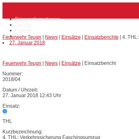
Skip
Home
to
content
Bürgerinformationen
4. THL: Verkehrssicherung Faschingsum
Technik
Historie
Verein
Feuerwehr Teugn
|
News
|
Einsätze
|
Einsatzberichte
|
4. THL
27. Januar 2018
Feuerwehr Teugn
|
News
|
Einsätze
|
Einsatzbericht
Nummer:
2018/04
Datum / Uhrzeit:
27. Januar 2018 12:43 Uhr
Einsatz:
THL
Kurzbezeichnung:
4. THL: Verkehrssicherung Faschingsumzug