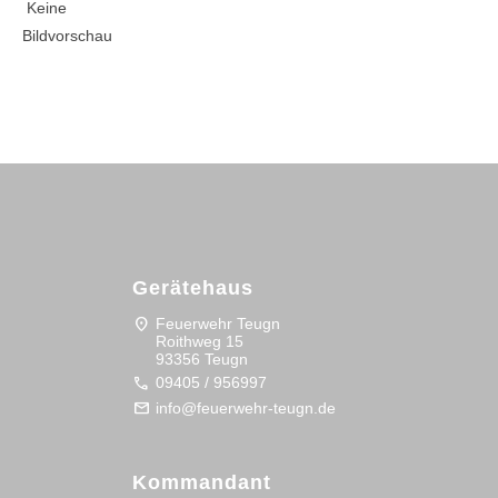
Keine
Bildvorschau
Gerätehaus
location_on
Feuerwehr Teugn
Roithweg 15
93356 Teugn
call
09405 / 956997
mail
info@feuerwehr-teugn.de
Kommandant