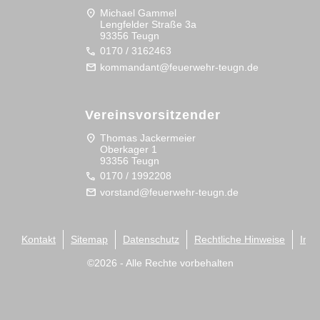
location_on
Michael Gammel
Lengfelder Straße 3a
93356 Teugn
call
0170 / 3162463
mail
kommandant@feuerwehr-teugn.de
Vereinsvorsitzender
location_on
Thomas Jackermeier
Oberkager 1
93356 Teugn
call
0170 / 1992208
mail
vorstand@feuerwehr-teugn.de
Kontakt
Sitemap
Datenschutz
Rechtliche Hinweise
Imp
©
2026
- Alle Rechte vorbehalten