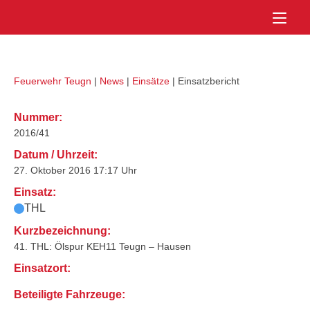
Skip
Home
to
content
Feuerwehr Teugn
|
News
|
Einsätze
|
Einsatzbericht
Nummer:
2016/41
Datum / Uhrzeit:
27. Oktober 2016 17:17 Uhr
Einsatz:
THL
Kurzbezeichnung:
41. THL: Ölspur KEH11 Teugn – Hausen
Einsatzort:
Beteiligte Fahrzeuge: