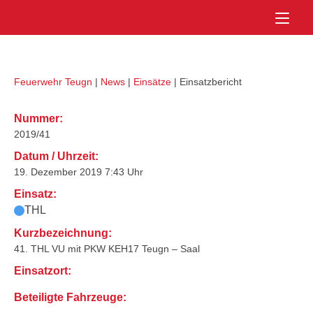
Skip
Home
to
content
Feuerwehr Teugn
|
News
|
Einsätze
|
Einsatzbericht
Nummer:
2019/41
Datum / Uhrzeit:
19. Dezember 2019 7:43 Uhr
Einsatz:
THL
Kurzbezeichnung:
41. THL VU mit PKW KEH17 Teugn – Saal
Einsatzort:
Beteiligte Fahrzeuge: