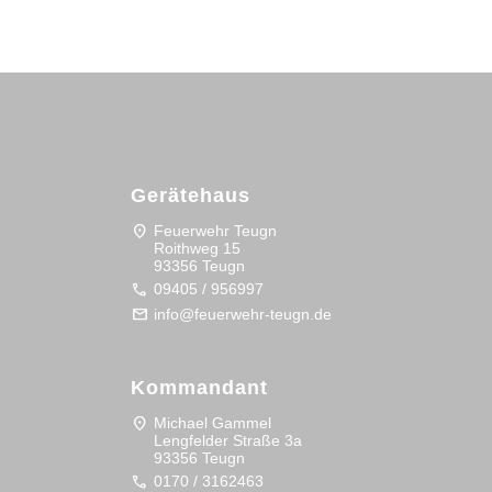
Gerätehaus
location_on
Feuerwehr Teugn
Roithweg 15
93356 Teugn
call
09405 / 956997
mail
info@feuerwehr-teugn.de
Kommandant
location_on
Michael Gammel
Lengfelder Straße 3a
93356 Teugn
call
0170 / 3162463