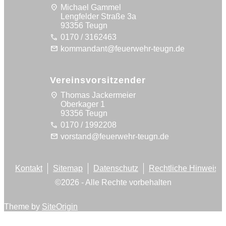
location_on
Michael Gammel
Lengfelder Straße 3a
93356 Teugn
call
0170 / 3162463
mail
kommandant@feuerwehr-teugn.de
Vereinsvorsitzender
location_on
Thomas Jackermeier
Oberkager 1
93356 Teugn
call
0170 / 1992208
mail
vorstand@feuerwehr-teugn.de
Kontakt
Sitemap
Datenschutz
Rechtliche Hinweise
©
2026
- Alle Rechte vorbehalten
Theme by
SiteOrigin