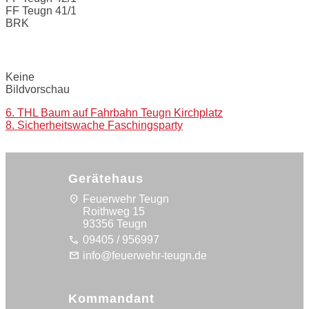
FF Teugn 41/1
BRK
Bilder:
Keine
Bildvorschau
Post
6. THL Baum auf Fahrbahn Teugn Kirchplatz
8. Sicherheitswache Faschingsparty
navigation
Gerätehaus
location_on
Feuerwehr Teugn
Roithweg 15
93356 Teugn
call
09405 / 956997
mail
info@feuerwehr-teugn.de
Kommandant