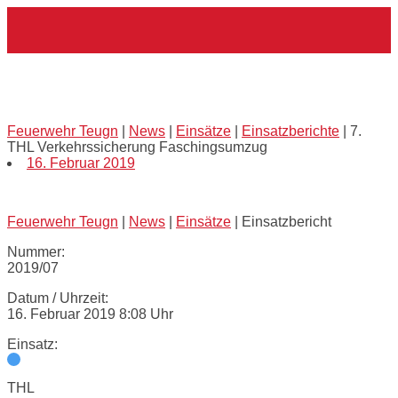
Skip
Home
to
content
7. THL Verkehrssicherung
Faschingsumzug
Feuerwehr Teugn
|
News
|
Einsätze
|
Einsatzberichte
|
7.
THL Verkehrssicherung Faschingsumzug
16. Februar 2019
Feuerwehr Teugn
|
News
|
Einsätze
|
Einsatzbericht
Nummer:
2019/07
Datum / Uhrzeit:
16. Februar 2019 8:08 Uhr
Einsatz:
THL