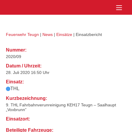
Skip
Home
to
content
Feuerwehr Teugn
|
News
|
Einsätze
|
Einsatzbericht
Nummer:
2020/09
Datum / Uhrzeit:
28. Juli 2020 16:50 Uhr
Einsatz:
THL
Kurzbezeichnung:
9. THL Fahrbahnverunreinigung KEH17 Teugn – Saalhaupt
„Voxbrunn“
Einsatzort:
Beteiligte Fahrzeuge: