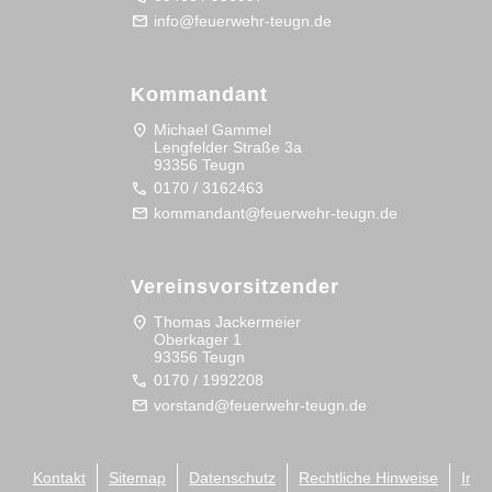
mail
info@feuerwehr-teugn.de
Kommandant
location_on
Michael Gammel
Lengfelder Straße 3a
93356 Teugn
call
0170 / 3162463
mail
kommandant@feuerwehr-teugn.de
Vereinsvorsitzender
location_on
Thomas Jackermeier
Oberkager 1
93356 Teugn
call
0170 / 1992208
mail
vorstand@feuerwehr-teugn.de
Kontakt
Sitemap
Datenschutz
Rechtliche Hinweise
Imp