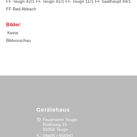
FF Teugn 42/1
FF Teugn 41/1
FF Teugn 11/1
FF Saalhaupt 44/1
FF Bad Abbach
Bilder:
Keine
Bildvorschau
Gerätehaus
location_on
Feuerwehr Teugn
Roithweg 15
93356 Teugn
call
09405 / 956997