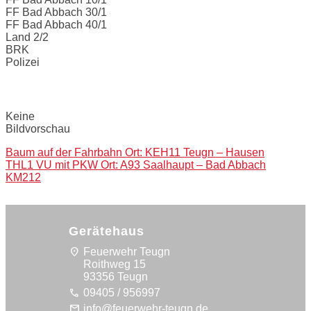
FF Bad Abbach 30/1
FF Bad Abbach 40/1
Land 2/2
BRK
Polizei
Bilder:
Keine
Bildvorschau
Post
Baum auf der Fahrbahn Ort: KEH11 Teugn – Hausen
THL1 VU mit PKW Ort: A93 Saalhaupt – Bad Abbach
navigation
KM212
Gerätehaus
location_on
Feuerwehr Teugn
Roithweg 15
93356 Teugn
call
09405 / 956997
mail
info@feuerwehr-teugn.de