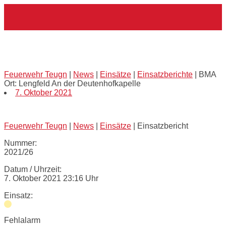
Skip
Home
to
content
BMA Ort: Lengfeld An der
Deutenhofkapelle
Feuerwehr Teugn
|
News
|
Einsätze
|
Einsatzberichte
|
BMA
Ort: Lengfeld An der Deutenhofkapelle
7. Oktober 2021
Feuerwehr Teugn
|
News
|
Einsätze
|
Einsatzbericht
Nummer:
2021/26
Datum / Uhrzeit:
7. Oktober 2021 23:16 Uhr
Einsatz:
Fehlalarm