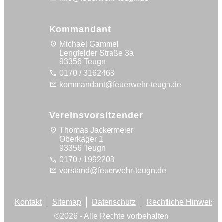
Kommandant
location_on
Michael Gammel
Lengfelder Straße 3a
93356 Teugn
call
0170 / 3162463
mail
kommandant@feuerwehr-teugn.de
Vereinsvorsitzender
location_on
Thomas Jackermeier
Oberkager 1
93356 Teugn
call
0170 / 1992208
mail
vorstand@feuerwehr-teugn.de
Kontakt
Sitemap
Datenschutz
Rechtliche Hinweise
©
2026
- Alle Rechte vorbehalten