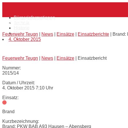
Skip
Home
to
content
Bürgerinformationen
Brand: PKW BAB A93 Hausen – Abensbe
Technik
Historie
Verein
Feuerwehr Teugn
|
News
|
Einsätze
|
Einsatzberichte
|
Brand:
4. Oktober 2015
Feuerwehr Teugn
|
News
|
Einsätze
|
Einsatzbericht
Nummer:
2015/14
Datum / Uhrzeit:
4. Oktober 2015 7:10 Uhr
Einsatz:
Brand
Kurzbezeichnung:
Brand: PKW BAB A93 Hausen – Abensberg