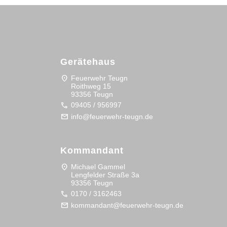
Gerätehaus
location_on
Feuerwehr Teugn
Roithweg 15
93356 Teugn
call
09405 / 956997
mail
info@feuerwehr-teugn.de
Kommandant
location_on
Michael Gammel
Lengfelder Straße 3a
93356 Teugn
call
0170 / 3162463
mail
kommandant@feuerwehr-teugn.de