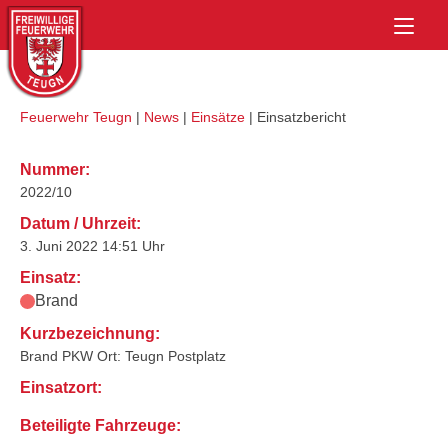
Skip
Home
to
content
Feuerwehr Teugn
|
News
|
Einsätze
|
Einsatzbericht
Nummer:
2022/10
Datum / Uhrzeit:
3. Juni 2022 14:51 Uhr
Einsatz:
Brand
Kurzbezeichnung:
Brand PKW Ort: Teugn Postplatz
Einsatzort:
Beteiligte Fahrzeuge: