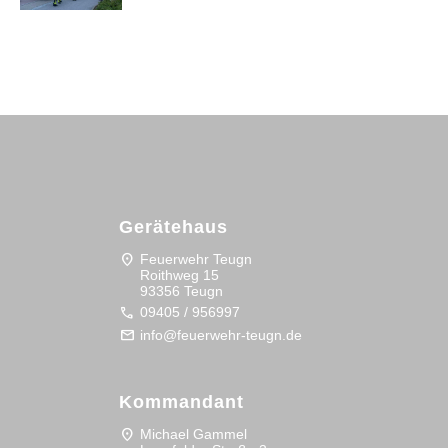
Gerätehaus
location_on
Feuerwehr Teugn
Roithweg 15
93356 Teugn
call
09405 / 956997
mail
info@feuerwehr-teugn.de
Kommandant
location_on
Michael Gammel