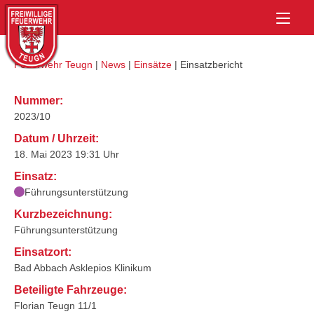
Skip
Home
to
content
Feuerwehr Teugn
|
News
|
Einsätze
|
Einsatzbericht
Nummer:
2023/10
Datum / Uhrzeit:
18. Mai 2023 19:31 Uhr
Einsatz:
Führungsunterstützung
Kurzbezeichnung:
Führungsunterstützung
Einsatzort:
Bad Abbach Asklepios Klinikum
Beteiligte Fahrzeuge:
Florian Teugn 11/1