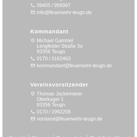
call
09405 / 956997
mail
info@feuerwehr-teugn.de
Kommandant
location_on
Michael Gammel
Lengfelder Straße 3a
93356 Teugn
call
0170 / 3162463
mail
kommandant@feuerwehr-teugn.de
Vereinsvorsitzender
location_on
Thomas Jackermeier
Oberkager 1
93356 Teugn
call
0170 / 1992208
mail
vorstand@feuerwehr-teugn.de