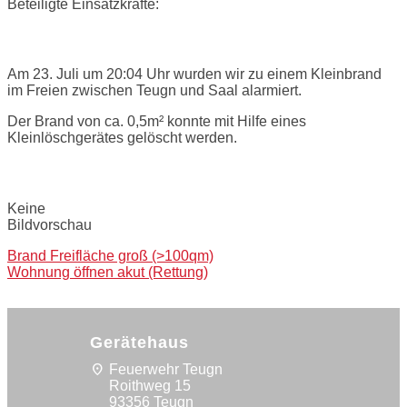
Beteiligte Einsatzkräfte:
Einsatzbericht:
Am 23. Juli um 20:04 Uhr wurden wir zu einem Kleinbrand
im Freien zwischen Teugn und Saal alarmiert.
Der Brand von ca. 0,5m² konnte mit Hilfe eines
Kleinlöschgerätes gelöscht werden.
Bilder:
Keine
Bildvorschau
Post
Brand Freifläche groß (>100qm)
Wohnung öffnen akut (Rettung)
navigation
Gerätehaus
location_on
Feuerwehr Teugn
Roithweg 15
93356 Teugn