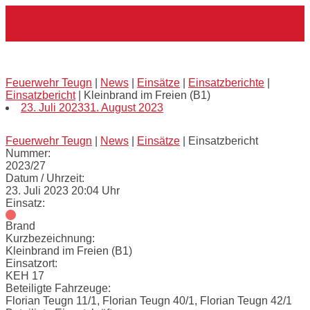
Skip
Home
to
content
Kleinbrand im Freien (B1)
Feuerwehr Teugn
|
News
|
Einsätze
|
Einsatzberichte
|
Einsatzbericht
|
Kleinbrand im Freien (B1)
23. Juli 2023
31. August 2023
Feuerwehr Teugn
|
News
|
Einsätze
|
Einsatzbericht
Nummer:
2023/27
Datum / Uhrzeit:
23. Juli 2023 20:04 Uhr
Einsatz:
Brand
Kurzbezeichnung:
Kleinbrand im Freien (B1)
Einsatzort:
KEH 17
Beteiligte Fahrzeuge:
Florian Teugn 11/1, Florian Teugn 40/1, Florian Teugn 42/1