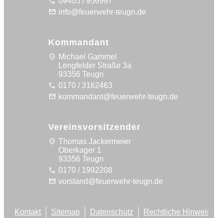
call
09405 / 956997
mail
info@feuerwehr-teugn.de
Kommandant
location_on
Michael Gammel
Lengfelder Straße 3a
93356 Teugn
call
0170 / 3162463
mail
kommandant@feuerwehr-teugn.de
Vereinsvorsitzender
location_on
Thomas Jackermeier
Oberkager 1
93356 Teugn
call
0170 / 1992208
mail
vorstand@feuerwehr-teugn.de
Kontakt
Sitemap
Datenschutz
Rechtliche Hinweise