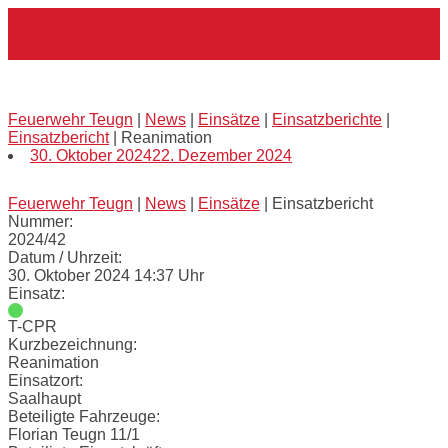
Skip
Home
to
content
Reanimation
Feuerwehr Teugn
|
News
|
Einsätze
|
Einsatzberichte
|
Einsatzbericht
|
Reanimation
30. Oktober 2024
22. Dezember 2024
Feuerwehr Teugn
|
News
|
Einsätze
|
Einsatzbericht
Nummer:
2024/42
Datum / Uhrzeit:
30. Oktober 2024 14:37 Uhr
Einsatz:
T-CPR
Kurzbezeichnung:
Reanimation
Einsatzort:
Saalhaupt
Beteiligte Fahrzeuge:
Florian Teugn 11/1