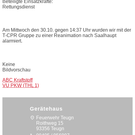
Beteiligte Einsatzkräfte:
Rettungsdienst
Einsatzbericht:
Am Mittwoch den 30.10. gegen 14:37 Uhr wurden wir mit der
T-CPR Gruppe zu einer Reanimation nach Saalhaupt
alarmiert.
Bilder:
Keine
Bildvorschau
Post
ABC Kraftstoff
VU PKW (THL 1)
navigation
Gerätehaus
location_on
Feuerwehr Teugn
Roithweg 15
93356 Teugn