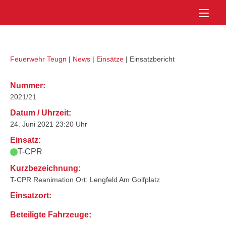
Skip
Home
to
content
Feuerwehr Teugn
|
News
|
Einsätze
|
Einsatzbericht
Nummer:
2021/21
Datum / Uhrzeit:
24. Juni 2021 23:20 Uhr
Einsatz:
T-CPR
Kurzbezeichnung:
T-CPR Reanimation Ort: Lengfeld Am Golfplatz
Einsatzort:
Beteiligte Fahrzeuge: