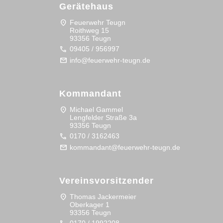
Gerätehaus
location_on
Feuerwehr Teugn
Roithweg 15
93356 Teugn
call
09405 / 956997
mail
info@feuerwehr-teugn.de
Kommandant
location_on
Michael Gammel
Lengfelder Straße 3a
93356 Teugn
call
0170 / 3162463
mail
kommandant@feuerwehr-teugn.de
Vereinsvorsitzender
location_on
Thomas Jackermeier
Oberkager 1
93356 Teugn