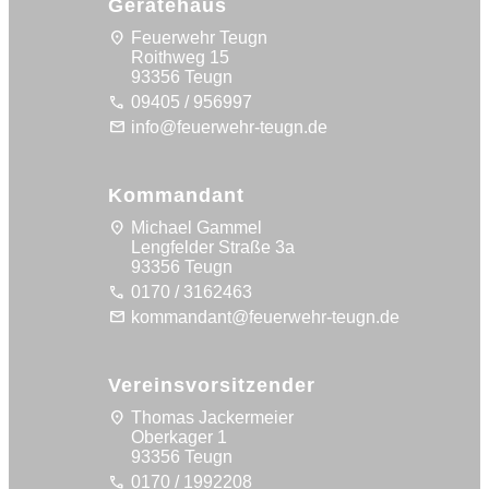
Gerätehaus
location_on
Feuerwehr Teugn
Roithweg 15
93356 Teugn
call
09405 / 956997
mail
info@feuerwehr-teugn.de
Kommandant
location_on
Michael Gammel
Lengfelder Straße 3a
93356 Teugn
call
0170 / 3162463
mail
kommandant@feuerwehr-teugn.de
Vereinsvorsitzender
location_on
Thomas Jackermeier
Oberkager 1
93356 Teugn
call
0170 / 1992208