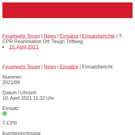
Skip
Home
to
content
T-CPR Reanimation Ort: Teugn Triftweg
Feuerwehr Teugn
|
News
|
Einsätze
|
Einsatzberichte
|
T-
CPR Reanimation Ort: Teugn Triftweg
10. April 2021
Feuerwehr Teugn
|
News
|
Einsätze
|
Einsatzbericht
Nummer:
2021/09
Datum / Uhrzeit:
10. April 2021 11:32 Uhr
Einsatz:
T-CPR
Kurzbezeichnung: