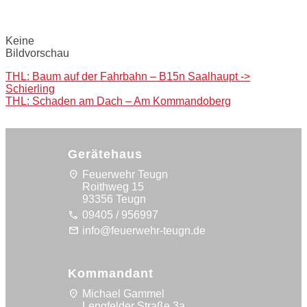
Bilder:
Keine
Bildvorschau
Post
THL: Baum auf der Fahrbahn – B15n Saalhaupt ->
Schierling
navigation
THL: Schaden am Dach – Am Kommandoberg
Gerätehaus
location_on
Feuerwehr Teugn
Roithweg 15
93356 Teugn
call
09405 / 956997
mail
info@feuerwehr-teugn.de
Kommandant
location_on
Michael Gammel
Lengfelder Straße 3a