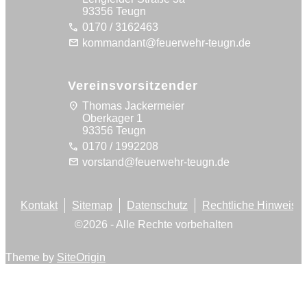
93356 Teugn
call
0170 / 3162463
mail
kommandant@feuerwehr-teugn.de
Vereinsvorsitzender
location_on
Thomas Jackermeier
Oberkager 1
93356 Teugn
call
0170 / 1992208
mail
vorstand@feuerwehr-teugn.de
Kontakt
Sitemap
Datenschutz
Rechtliche Hinweise
©
2026
- Alle Rechte vorbehalten
Theme by
SiteOrigin