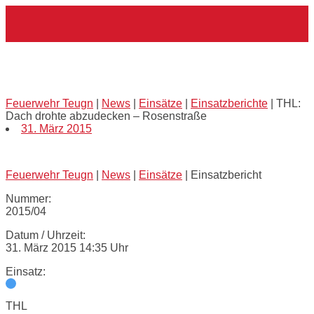
Skip
Home
to
content
THL: Dach drohte abzudecken –
Rosenstraße
Feuerwehr Teugn
|
News
|
Einsätze
|
Einsatzberichte
|
THL:
Dach drohte abzudecken – Rosenstraße
31. März 2015
Feuerwehr Teugn
|
News
|
Einsätze
|
Einsatzbericht
Nummer:
2015/04
Datum / Uhrzeit:
31. März 2015 14:35 Uhr
Einsatz:
THL