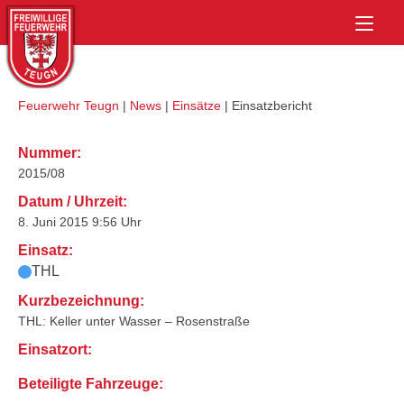
Skip
Home
to
content
Feuerwehr Teugn
|
News
|
Einsätze
|
Einsatzbericht
Nummer:
2015/08
Datum / Uhrzeit:
8. Juni 2015 9:56 Uhr
Einsatz:
THL
Kurzbezeichnung:
THL: Keller unter Wasser – Rosenstraße
Einsatzort:
Beteiligte Fahrzeuge: