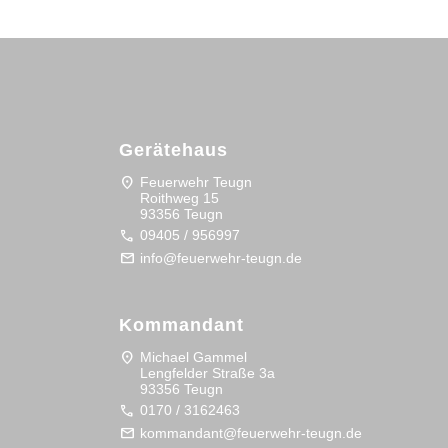
Gerätehaus
location_on
Feuerwehr Teugn
Roithweg 15
93356 Teugn
call
09405 / 956997
mail
info@feuerwehr-teugn.de
Kommandant
location_on
Michael Gammel
Lengfelder Straße 3a
93356 Teugn
call
0170 / 3162463
mail
kommandant@feuerwehr-teugn.de