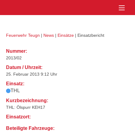
Skip
Home
to
content
Feuerwehr Teugn
|
News
|
Einsätze
|
Einsatzbericht
Nummer:
2013/02
Datum / Uhrzeit:
25. Februar 2013 9:12 Uhr
Einsatz:
THL
Kurzbezeichnung:
THL: Ölspurr KEH17
Einsatzort:
Beteiligte Fahrzeuge: