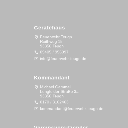
Gerätehaus
location_on
Feuerwehr Teugn
Roithweg 15
93356 Teugn
call
09405 / 956997
mail
info@feuerwehr-teugn.de
Kommandant
location_on
Michael Gammel
Lengfelder Straße 3a
93356 Teugn
call
0170 / 3162463
mail
kommandant@feuerwehr-teugn.de
Vereinsvorsitzender