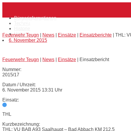
Skip
Home
to
content
Bürgerinformationen
THL: VU BAB A93 Saalhaupt – Bad Abba
Technik
Historie
Verein
Feuerwehr Teugn
|
News
|
Einsätze
|
Einsatzberichte
|
THL: V
6. November 2015
Feuerwehr Teugn
|
News
|
Einsätze
|
Einsatzbericht
Nummer:
2015/17
Datum / Uhrzeit:
6. November 2015 13:31 Uhr
Einsatz:
THL
Kurzbezeichnung:
THL: VU BAB A93 Saalhaupt – Bad Abbach KM 212,5