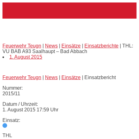
Skip
Home
to
content
THL: VU BAB A93 Saalhaupt – Bad
Abbach
Feuerwehr Teugn
|
News
|
Einsätze
|
Einsatzberichte
|
THL:
VU BAB A93 Saalhaupt – Bad Abbach
1. August 2015
Feuerwehr Teugn
|
News
|
Einsätze
|
Einsatzbericht
Nummer:
2015/11
Datum / Uhrzeit:
1. August 2015 17:59 Uhr
Einsatz:
THL