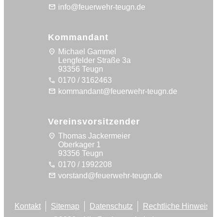
mail
info@feuerwehr-teugn.de
Kommandant
location_on
Michael Gammel
Lengfelder Straße 3a
93356 Teugn
call
0170 / 3162463
mail
kommandant@feuerwehr-teugn.de
Vereinsvorsitzender
location_on
Thomas Jackermeier
Oberkager 1
93356 Teugn
call
0170 / 1992208
mail
vorstand@feuerwehr-teugn.de
Kontakt
Sitemap
Datenschutz
Rechtliche Hinweise