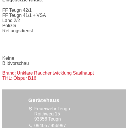
FF Teugn 42/1
FF Teugn 41/1 + VSA
Land 2/2
Polizei
Rettungsdienst
Bilder:
Keine
Bildvorschau
Post
Brand: Unklare Rauchentwicklung Saalhaupt
THL: Ölspur B16
navigation
Gerätehaus
location_on
Feuerwehr Teugn
Roithweg 15
93356 Teugn
call
09405 / 956997