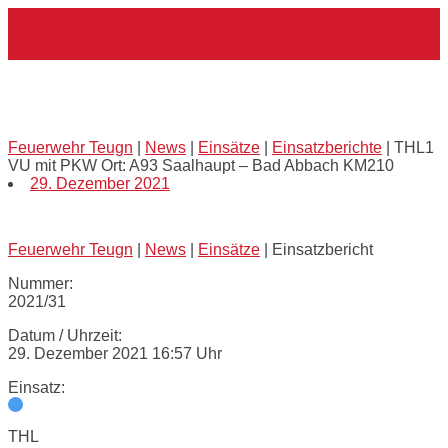
Skip
Home
to
content
THL1 VU mit PKW Ort: A93 Saalhaupt
– Bad Abbach KM210
Feuerwehr Teugn
|
News
|
Einsätze
|
Einsatzberichte
|
THL1
VU mit PKW Ort: A93 Saalhaupt – Bad Abbach KM210
29. Dezember 2021
Feuerwehr Teugn
|
News
|
Einsätze
|
Einsatzbericht
Nummer:
2021/31
Datum / Uhrzeit:
29. Dezember 2021 16:57 Uhr
Einsatz:
THL