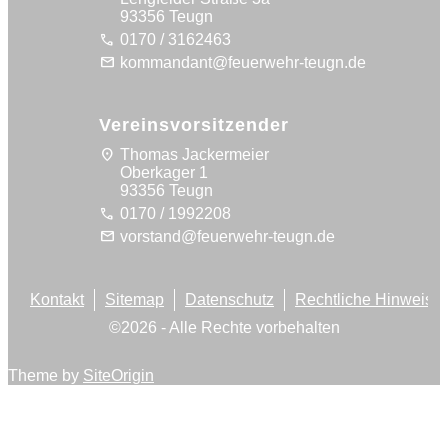
93356 Teugn
call
0170 / 3162463
mail
kommandant@feuerwehr-teugn.de
Vereinsvorsitzender
location_on
Thomas Jackermeier
Oberkager 1
93356 Teugn
call
0170 / 1992208
mail
vorstand@feuerwehr-teugn.de
Kontakt
Sitemap
Datenschutz
Rechtliche Hinweise
©
2026
- Alle Rechte vorbehalten
Theme by
SiteOrigin