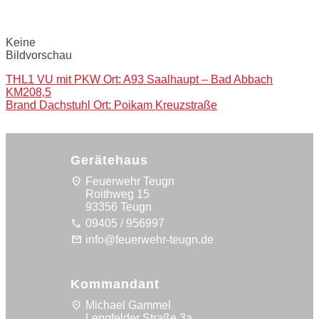
Bilder:
Keine
Bildvorschau
Post
THL1 VU mit PKW Ort: A93 Saalhaupt – Bad Abbach
KM208,5
navigation
Brand Dachstuhl Ort: Poikam Kreuzstraße
Gerätehaus
location_on
Feuerwehr Teugn
Roithweg 15
93356 Teugn
call
09405 / 956997
mail
info@feuerwehr-teugn.de
Kommandant
location_on
Michael Gammel
Lengfelder Straße 3a