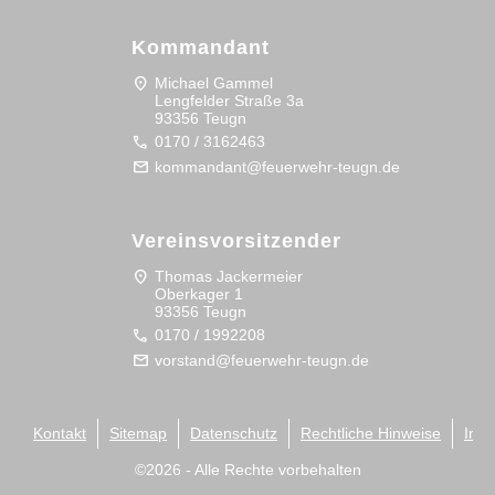
Kommandant
location_on
Michael Gammel
Lengfelder Straße 3a
93356 Teugn
call
0170 / 3162463
mail
kommandant@feuerwehr-teugn.de
Vereinsvorsitzender
location_on
Thomas Jackermeier
Oberkager 1
93356 Teugn
call
0170 / 1992208
mail
vorstand@feuerwehr-teugn.de
Kontakt
Sitemap
Datenschutz
Rechtliche Hinweise
Imp
©
2026
- Alle Rechte vorbehalten