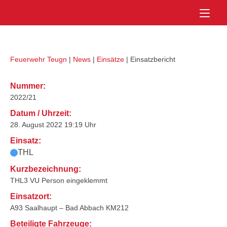
Skip
Home
to
content
Feuerwehr Teugn
|
News
|
Einsätze
|
Einsatzbericht
Nummer:
2022/21
Datum / Uhrzeit:
28. August 2022 19:19 Uhr
Einsatz:
THL
Kurzbezeichnung:
THL3 VU Person eingeklemmt
Einsatzort:
A93 Saalhaupt – Bad Abbach KM212
Beteiligte Fahrzeuge: