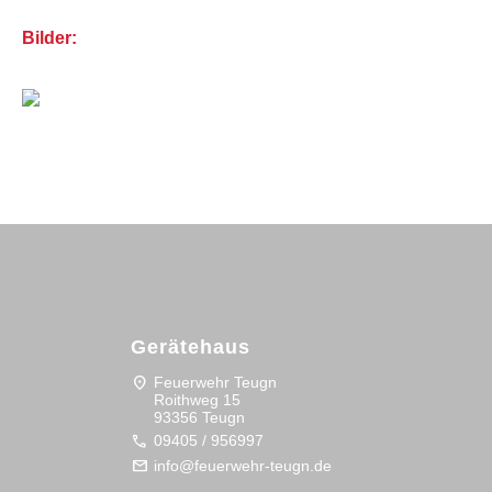
Bilder:
Gerätehaus
location_on
Feuerwehr Teugn
Roithweg 15
93356 Teugn
call
09405 / 956997
mail
info@feuerwehr-teugn.de