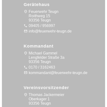
Gerätehaus
location_on
Feuerwehr Teugn
Roithweg 15
93356 Teugn
call
09405 / 956997
mail
info@feuerwehr-teugn.de
Kommandant
location_on
Michael Gammel
Lengfelder Straße 3a
93356 Teugn
call
0170 / 3162463
mail
kommandant@feuerwehr-teugn.de
Vereinsvorsitzender
location_on
Thomas Jackermeier
Oberkager 1
93356 Teugn