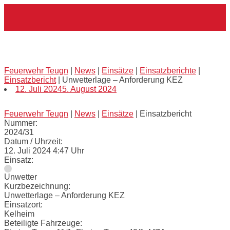
Skip
Home
to
content
Unwetterlage – Anforderung KEZ
Feuerwehr Teugn
|
News
|
Einsätze
|
Einsatzberichte
|
Einsatzbericht
|
Unwetterlage – Anforderung KEZ
12. Juli 2024
5. August 2024
Feuerwehr Teugn
|
News
|
Einsätze
|
Einsatzbericht
Nummer:
2024/31
Datum / Uhrzeit:
12. Juli 2024 4:47 Uhr
Einsatz:
Unwetter
Kurzbezeichnung:
Unwetterlage – Anforderung KEZ
Einsatzort:
Kelheim
Beteiligte Fahrzeuge: