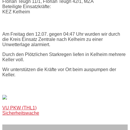
Florian Teugn 11/1, Florian Teugn 42/1, MZA
Beteiligte Einsatzkräfte:
KEZ Kelheim
Einsatzbericht:
Am Freitag den 12.07. gegen 04:47 Uhr wurden wir durch
die Kreis Einsatz Zentrale nach Kelheim zu einer
Unwetterlage alarmiert.
Durch den Plötzlichen Starkregen liefen in Kelheim mehrere
Keller voll.
Wir unterstützen die Kräfte vor Ort beim auspumpen der
Keller.
Bilder:
Post
VU PKW (THL1)
Sicherheitswache
navigation