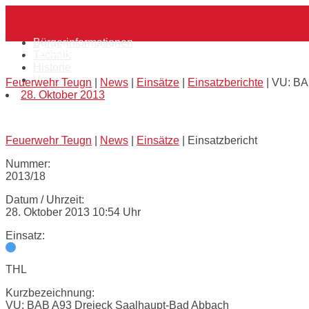
Skip
Home
to
content
Bürgerinformationen
VU: BAB A93 Dreieck Saalhaupt-Bad Ab
Technik
Historie
Verein
Feuerwehr Teugn
|
News
|
Einsätze
|
Einsatzberichte
|
VU: BA
28. Oktober 2013
Feuerwehr Teugn
|
News
|
Einsätze
|
Einsatzbericht
Nummer:
2013/18
Datum / Uhrzeit:
28. Oktober 2013 10:54 Uhr
Einsatz:
THL
Kurzbezeichnung:
VU: BAB A93 Dreieck Saalhaupt-Bad Abbach