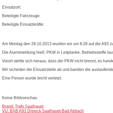
Einsatzort:
Beteiligte Fahrzeuge:
Beteiligte Einsatzkräfte:
Einsatzbericht:
Am Montag den 28.10.2013 wurden wir um 8:28 auf die A93 zu 
Die Alarmmeldung hieß: PKW in Leitplanke, Betriebsstoffe la
Vorort stellte sich heraus, dass der PKW nicht brennt, es han
Wir sicherten die Einsatzstelle ab und banden die auslaufende
Eine Person wurde leicht verletzt.
Bilder:
Keine Bildvorschau
Post
Brand: Trafo Saalhaupt
VU: BAB A93 Dreieck Saalhaupt-Bad Abbach